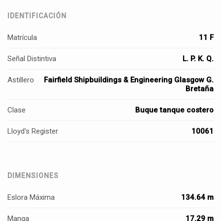
IDENTIFICACIÓN
Matrícula
11 F
Señal Distintiva
L. P. K. Q.
Astillero
Fairfield Shipbuildings & Engineering Glasgow G.
Bretaña
Clase
Buque tanque costero
Lloyd's Register
10061
DIMENSIONES
Eslora Máxima
134.64 m
Manga
17.29 m