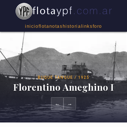
inicio
flota
notas
historia
links
foro
BUQUE TANQUE / 1925
Florentino Ameghino I
←
→