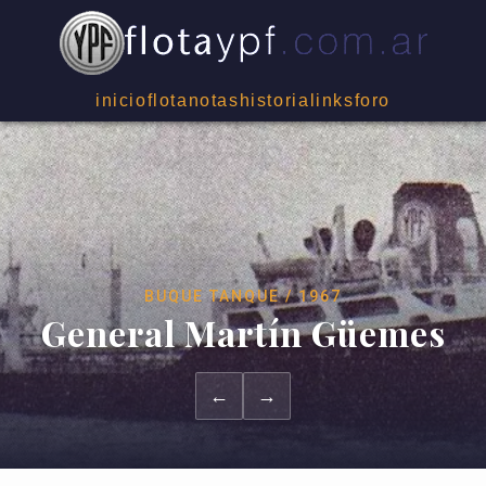
inicio
flota
notas
historia
links
foro
BUQUE TANQUE / 1967
General Martín Güemes
←
→