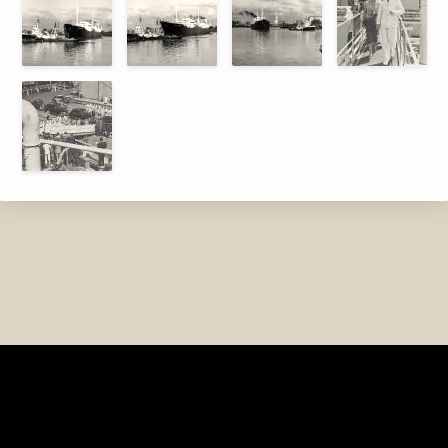
FlotaYPF.com.ar (2003)
[ quiénes somos ]