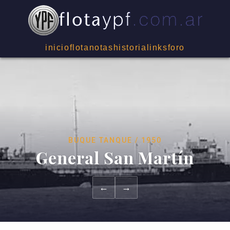
inicio
flota
notas
historia
links
foro
BUQUE TANQUE / 1950
General San Martín
←
→