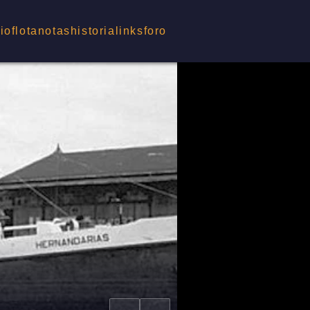
cio
flota
notas
historia
links
foro