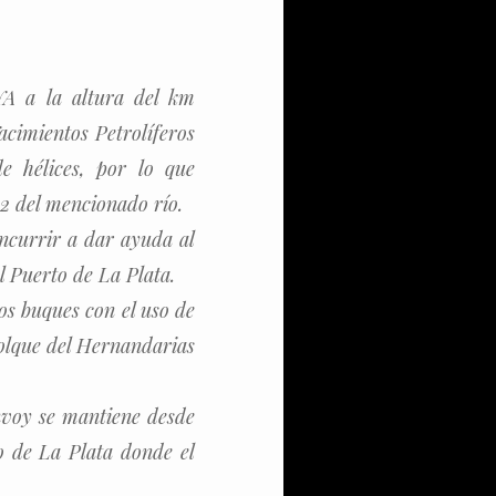
YA a la altura del km
imientos Petrolíferos
e hélices, por lo que
2 del mencionado río.
ncurrir a dar ayuda al
l Puerto de La Plata.
os buques con el uso de
emolque del Hernandarias
nvoy se mantiene desde
o de La Plata donde el