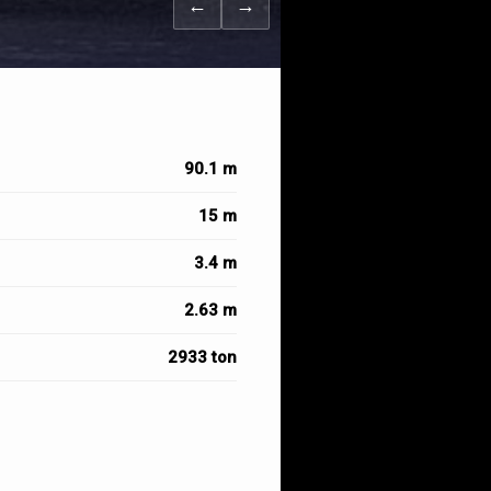
←
→
90.1 m
15 m
3.4 m
2.63 m
2933 ton