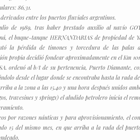
ulares: 86,31.
 derivados entre los puertos fluviales argentinos.
julio de 1989, tras haber prestado auxilio al navío GO
raná, el buque-tanque HERNANDARIAS de propiedad de Yac
ntó la pérdida de timones y torcedura de las palas d
sión propia decidió fondear aproximadamente en el Km 101
SA. ordenó al b/t de su pertenencia, Puerto Diamante, co
dolo desde el lugar donde se encontraba hasta la rada de
rriba a la zona a las 15.40 y una hora después unidos amb
os, travesines y springs) el aludido petrolero inicia el r
eramiento.
eos por razones náuticas y para aprovisionamiento, el co
bado 15 del mismo mes, en que arriba a la rada del puert
ondeado.