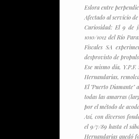
Eslora entre perpendic
Afectado al servicio de
Curiosidad: El 9 de 
1010/1012 del Río Pa
Fiscales SA experime
desprovisto de propul
Ese mismo día, Y.P.F. 
Hernandarias, remolcán
El "Puerto Diamante" a
todas las amarras (larg
por el método de acod
Así, con diversos fond
el 9/7/89 hasta el sá
Hernandarias quedó f