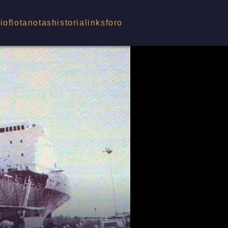
cio
flota
notas
historia
links
foro