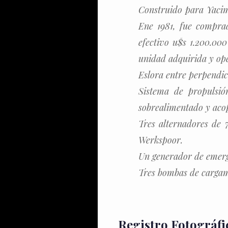
Construido para Yacimi
Ene 1981, fue compra
efectivo u$s 1.200.000
unidad adquirida y op
Eslora entre perpendic
Sistema de propulsió
sobrealimentado y acop
Tres alternadores de 
Werkspoor.
Un generador de emerg
Tres bombas de cargam
Registro Fotográfi