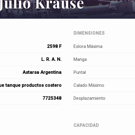
Julio Krause
DIMENSIONES
2598 F
Eslora Máxima
L. R. A. N.
Manga
Astarsa Argentina
Puntal
e tanque productos costero
Calado Máximo
7725348
Desplazamiento
CAPACIDAD