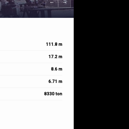
←
→
111.8 m
17.2 m
8.6 m
6.71 m
8330 ton