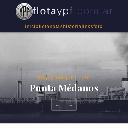
inicio
flota
notas
historia
links
foro
BUQUE TANQUE / 1950
Punta Médanos
←
→