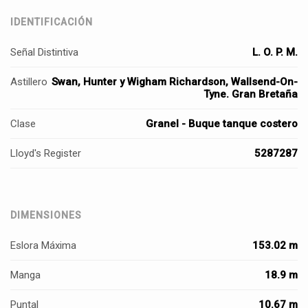
IDENTIFICACIÓN
Señal Distintiva
L. O. P. M.
Astillero
Swan, Hunter y Wigham Richardson, Wallsend-On-
Tyne. Gran Bretaña
Clase
Granel - Buque tanque costero
Lloyd's Register
5287287
DIMENSIONES
Eslora Máxima
153.02 m
Manga
18.9 m
Puntal
10.67 m