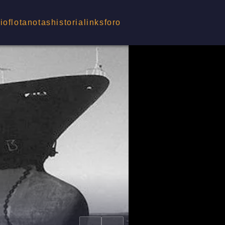
cio
flota
notas
historia
links
foro