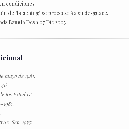
en condiciones.
ón de "beaching" se procederá a su desguace.
ads Bangla Desh 07 Dic 2005
icional
de mayo de 1981.
 46.
de los Estados".
-1981.
.
er:12-Sep-1977.