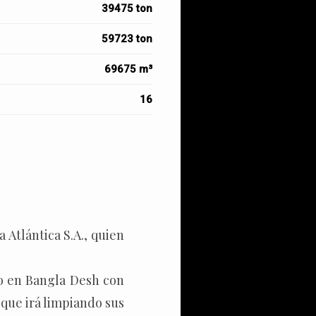
39475 ton
59723 ton
69675 m³
16
 Atlántica S.A., quien
no en Bangla Desh con
que irá limpiando sus