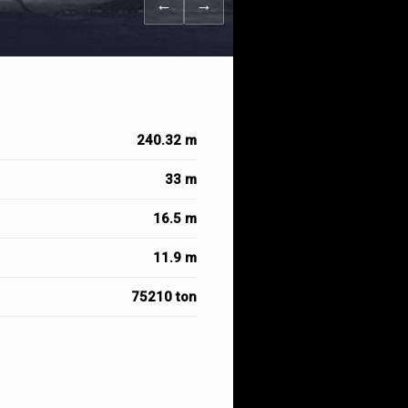
←
→
240.32 m
33 m
16.5 m
11.9 m
75210 ton