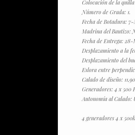
Colocación de la quill
Número de Grada: 1.
Fecha de Botadura: 7
Madrina del Bautizo: 
Fecha de Entrega: 28-
Desplazamiento a la fe
Desplazamiento del bu
Eslora entre perpendic
Calado de diseño: 11,90
Generadores: 4 x 500 
Autonomía al Calado: U
4 generadores 4 x 500