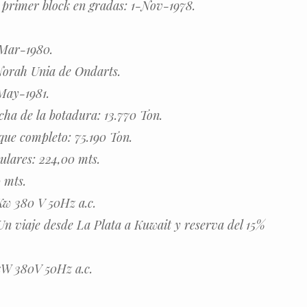
a primer block en gradas: 1-Nov-1978.
-Mar-1980.
Norah Unia de Ondarts.
May-1981.
cha de la botadura: 13.770 Ton.
que completo: 75.190 Ton.
ulares: 224,00 mts.
 mts.
Kw 380 V 50Hz a.c.
n viaje desde La Plata a Kuwait y reserva del 15%
kW 380V 50Hz a.c.