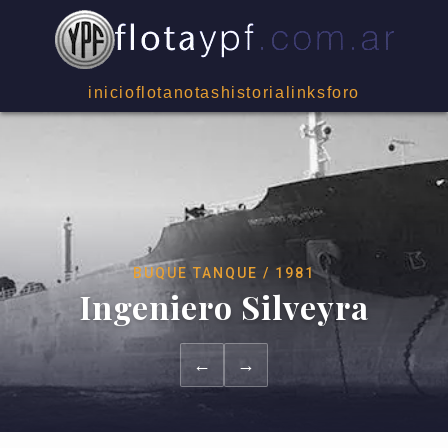
inicio
flota
notas
historia
links
foro
BUQUE TANQUE / 1981
Ingeniero Silveyra
←
→