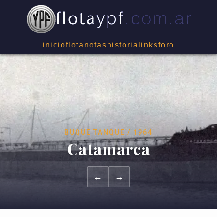
inicio
flota
notas
historia
links
foro
BUQUE TANQUE / 1964
Catamarca
←
→