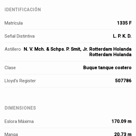
IDENTIFICACIÓN
Matrícula
1335 F
Señal Distintiva
L. P. K. D.
Astillero
N. V. Mch. & Schps. P. Smit, Jr. Rotterdam Holanda
Rotterdam Holanda
Clase
Buque tanque costero
Lloyd's Register
507786
DIMENSIONES
Eslora Máxima
170.09 m
Manga
20.73 m