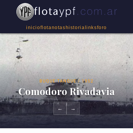
inicio
flota
notas
historia
links
foro
BUQUE TANQUE / 1952
Comodoro Rivadavia
←
→