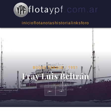
inicio
flota
notas
historia
links
foro
BUQUE TANQUE / 1951
Fray Luis Beltrán
←
→