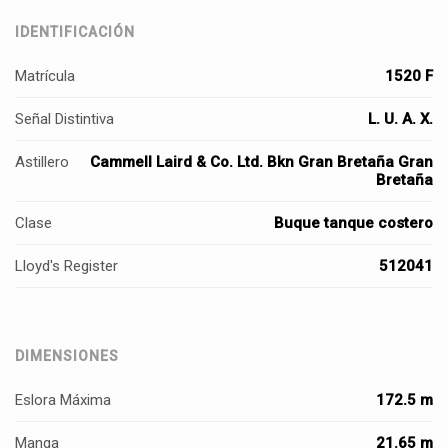
IDENTIFICACIÓN
Matrícula
1520 F
Señal Distintiva
L. U. A. X.
Astillero
Cammell Laird & Co. Ltd. Bkn Gran Bretaña Gran
Bretaña
Clase
Buque tanque costero
Lloyd's Register
512041
DIMENSIONES
Eslora Máxima
172.5 m
Manga
21.65 m