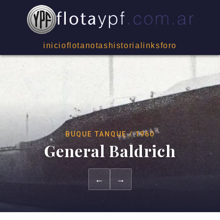
inicio
flota
notas
historia
links
foro
BUQUE TANQUE / 1960
General Baldrich
←
→