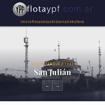
inicio
flota
notas
historia
links
foro
BUQUE TANQUE / 1943
San Julián
←
→