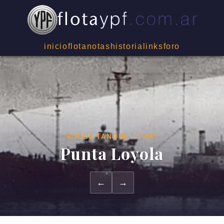
inicio
flota
notas
historia
links
foro
BUQUE TANQUE / 1945
Punta Loyola
←
→