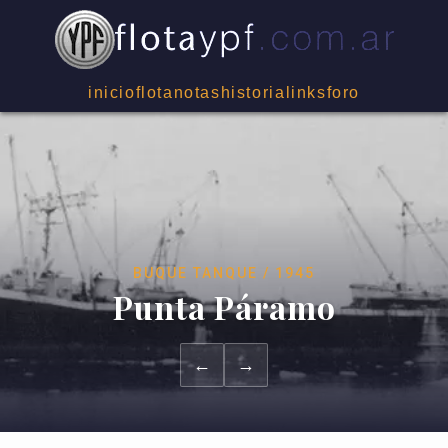
inicio
flota
notas
historia
links
foro
BUQUE TANQUE / 1945
Punta Páramo
←
→