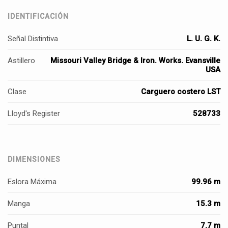
IDENTIFICACIÓN
Señal Distintiva
L. U. G. K.
Astillero
Missouri Valley Bridge & Iron. Works. Evansville
USA
Clase
Carguero costero LST
Lloyd's Register
528733
DIMENSIONES
Eslora Máxima
99.96 m
Manga
15.3 m
Puntal
7.7 m