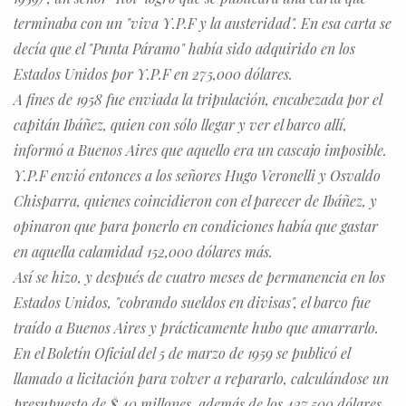
terminaba con un "viva Y.P.F y la austeridad". En esa carta se
decía que el "Punta Páramo" había sido adquirido en los
Estados Unidos por Y.P.F en 275,000 dólares.
A fines de 1958 fue enviada la tripulación, encabezada por el
capitán Ibáñez, quien con sólo llegar y ver el barco allí,
informó a Buenos Aires que aquello era un cascajo imposible.
Y.P.F envió entonces a los señores Hugo Veronelli y Osvaldo
Chisparra, quienes coincidieron con el parecer de Ibáñez, y
opinaron que para ponerlo en condiciones había que gastar
en aquella calamidad 152,000 dólares más.
Así se hizo, y después de cuatro meses de permanencia en los
Estados Unidos, "cobrando sueldos en divisas", el barco fue
traído a Buenos Aires y prácticamente hubo que amarrarlo.
En el Boletín Oficial del 5 de marzo de 1959 se publicó el
llamado a licitación para volver a repararlo, calculándose un
presupuesto de $ 40 millones, además de los 427.500 dólares